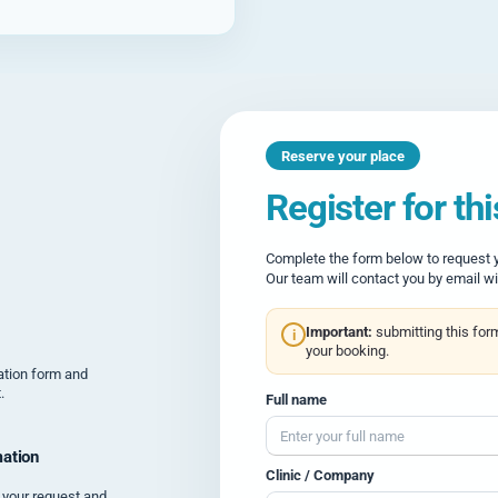
Reserve your place
Register for th
Complete the form below to request yo
Our team will contact you by email wi
Important:
submitting this for
i
your booking.
tration form and
.
Full name
ation
Clinic / Company
 your request and