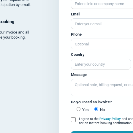
icipation by email.
Email
 booking
our invoice and all
Phone
te your booking.
Country
Message
Do you need an invoice?
Yes
No
I agree to the
Privacy Policy
and unde
not an instant booking confirmation.