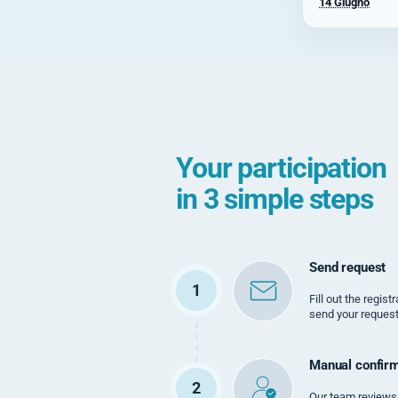
14 Giugno
Your participation
in 3 simple steps
Send request
1
Fill out the regis
send your request
Manual confirm
2
Our team reviews