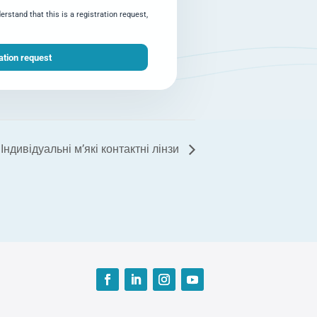
rstand that this is a registration request,
Індивідуальні м’які контактні лінзи