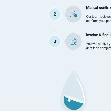
Manual confirm
2
Our team reviews
confirms your part
Invoice & final
3
You will receive y
details to comple