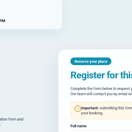
 PM
Reserve your place
Register for th
Complete the form below to request yo
Our team will contact you by email wi
Important:
submitting this for
i
your booking.
tration form and
.
Full name