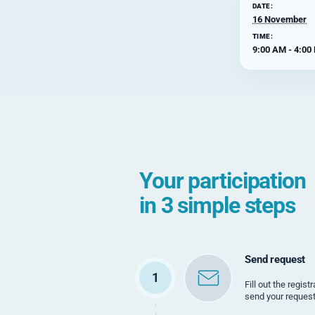
DATE:
16 November
TIME:
9:00 AM - 4:00
Your participation
in 3 simple steps
Send request
1
Fill out the regis
send your request