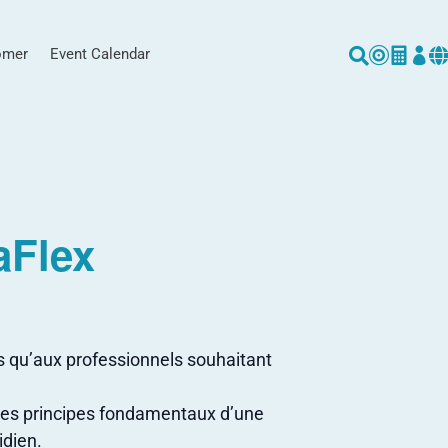
omer
Event Calendar





aFlex
ts qu’aux professionnels souhaitant
, les principes fondamentaux d’une
idien.