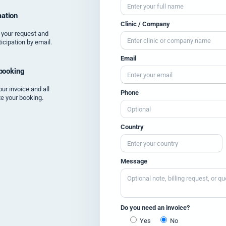
ation
Clinic / Company
 your request and
icipation by email.
Email
 booking
our invoice and all
Phone
te your booking.
Country
Message
Do you need an invoice?
Yes
No