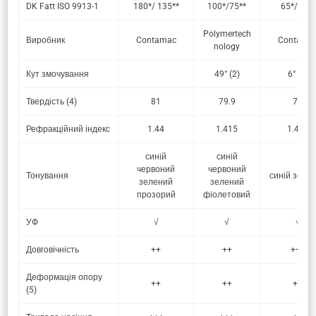
DK Fatt ISO 9913-1
180*/ 135**
100*/75**
65*/49**
Polymertech
Виробник
Contamac
Contama
nology
Кут змочування
49° (2)
6° (3)
Твердість (4)
81
79.9
79
Рефракційний індекс
1.44
1.415
1.437
синій
синій
червоний
червоний
Тонування
синій зеле
зелений
зелений
прозорий
фіолетовий
УФ
√
√
√
Довговічність
++
++
+++
Деформація опору
++
++
++
(5)