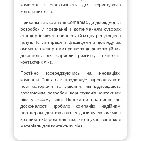
комфорт і ефективність для користувачів
контактних лінз.
Прихильність компанії Contamac до досліджень і
розробок у поєднанні з дотриманням суворих
стандартів якості принесли їй міцну репутацію в
галузі. Їх співпраця з фахівцями з догляду за
очима та експертами призвела до революційних
досягнень, які сприяли розвитку технології
контактних лінз.
Постійно зосереджуючись на інноваціях,
компанія Contamac продовжує впроваджувати
нові матеріали та рішення, які відповідають
зростаючим потребам користувачів контактних
лінз у всьому світі. Непохитне прагнення до
досконалості зробило компанію надійним
партнером для фахівців з догляду за очима і
кращим вибором для тих, хто шукає виняткові
матеріали для контактних лінз.