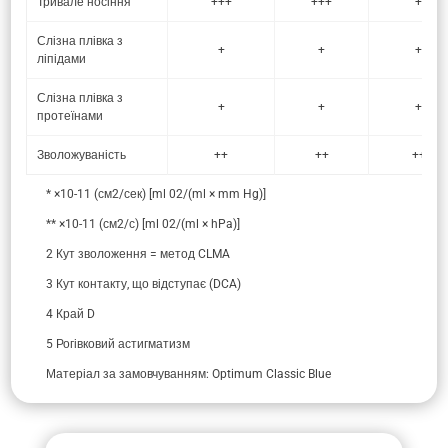
Тривале носіння
+++
+++
++
Слізна плівка з
+
+
++
ліпідами
Слізна плівка з
+
+
++
протеїнами
Зволожуваність
++
++
+++
* ×10-11 (см2/сек) [ml 02/(ml × mm Hg)]
** ×10-11 (см2/с) [ml 02/(ml × hPa)]
2 Кут зволоження = метод CLMA
3 Кут контакту, що відступає (DCA)
4 Край D
5 Рогівковий астигматизм
Матеріал за замовчуванням: Optimum Classic Blue