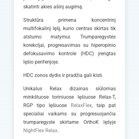
skatinti akies ašinį augimą.
Struktūra primena koncentrinį
multifokalinį lęšį, kurio centras skirtas tik
atstumo matymui. Trumparegystės
korekcijai, progresavimas su
hiperopinio
defokusavimo kontrole (HDC)
įrengtas
lęšio periferijoje.
HDC zonos dydis ir pradžia gali kisti.
Unikalus Relax dizainas siūlomas
minkštuose toriniuose lęšiuose Relax-T,
RGP tipo lęšiuose
RelaxFlex
, taip pat
specialiai vaikams su progresuojančia
trumparegyste skirtame OrthoK lęšyje
NightFlex Relax
.