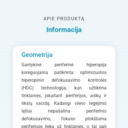
APIE PRODUKTĄ
Informacija
Geometrija
Santykinė periferinė hiperopija
koreguojama patikrinta optimizuotos
hiperopinio defokusavimo kontrolės
(HDC) technologija,
kuri užtikrina
tinklainės, įskaitant periferijos, aiškų ir
tikslų vaizdą. Kadangi vieno regėjimo
lęšiai nepašalina periferinio
defokusavimo, fokuso plokštuma
periferijoje lieka už tinklainės, o tai gali