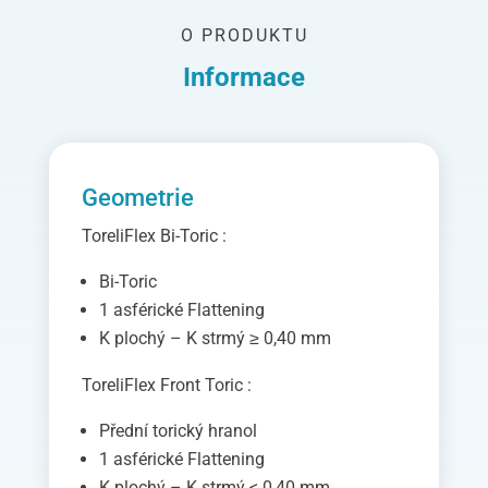
O PRODUKTU
Informace
Geometrie
ToreliFlex Bi-Toric :
Bi-Toric
1 asférické Flattening
K plochý – K strmý ≥ 0,40 mm
ToreliFlex Front Toric :
Přední torický hranol
1 asférické Flattening
K plochý – K strmý < 0,40 mm