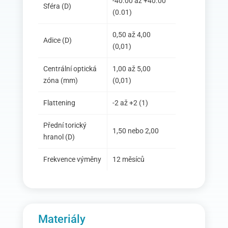
-40.00 až +40.00
Sféra (D)
(0.01)
0,50 až 4,00
Adice (D)
(0,01)
Centrální optická
1,00 až 5,00
zóna (mm)
(0,01)
Flattening
-2 až +2 (1)
Přední torický
1,50 nebo 2,00
hranol (D)
Frekvence výměny
12 měsíců
Materiály