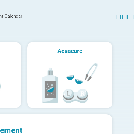
nt Calendar





Acuacare
gement