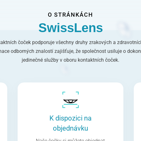
O STRÁNKÁCH
SwissLens
taktních čoček podporuje všechny druhy zrakových a zdravotníc
ace odborných znalostí zajišťuje, že společnost usiluje o dokon
jedinečné služby v oboru kontaktních čoček.
K dispozici na
objednávku
Naše čočky si můžete objednat