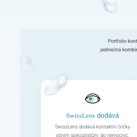
Portfolio kon
jedinečná kombin
dodává
SwissLens
SwissLens dodává kontaktní čočky
očním specialistům, do nemocnic,