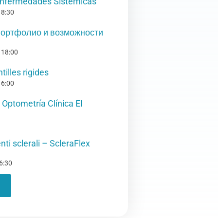
Enfermedades Sistémicas
18:30
Портфолио и возможности
-
18:00
tilles rigides
16:00
 Optometría Clínica El
enti sclerali – ScleraFlex
6:30