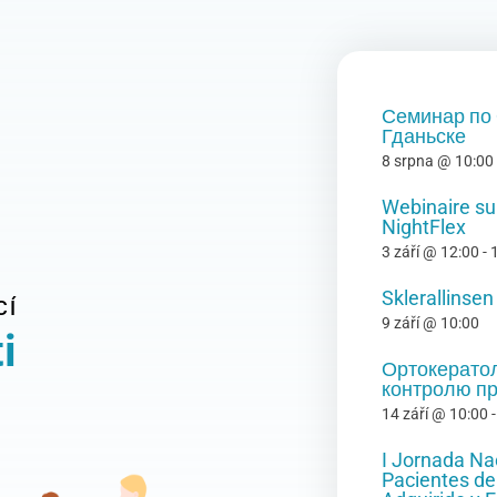
Семинар по 
Гданьске
8 srpna @ 10:00
Webinaire sur
NightFlex
3 září @ 12:00
-
Sklerallinse
CÍ
9 září @ 10:00
i
Ортокератол
контролю пр
14 září @ 10:00
I Jornada Na
Pacientes de