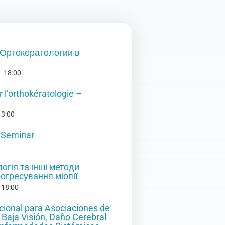
Ортокератологии в
-
18:00
 l’orthokératologie –
13:00
n Seminar
огія та інші методи
огресування міопії
-
18:00
cional para Asociaciones de
 Baja Visión, Daño Cerebral