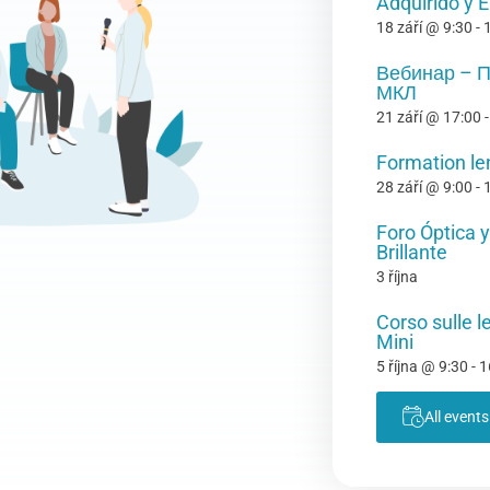
Adquirido y 
18 září @ 9:30
-
Вебинар – 
МКЛ
21 září @ 17:00
Formation len
28 září @ 9:00
-
Foro Óptica y
Brillante
3 října
Corso sulle l
Mini
5 října @ 9:30
-
1
All events